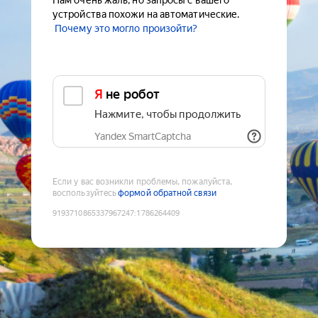
Нам очень жаль, но запросы с вашего
устройства похожи на автоматические.
Почему это могло произойти?
Я не робот
Нажмите, чтобы продолжить
Yandex SmartCaptcha
Если у вас возникли проблемы, пожалуйста,
воспользуйтесь
формой обратной связи
9193710865337967247
:
1786264409