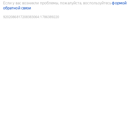
Если у вас возникли проблемы, пожалуйста, воспользуйтесь
формой
обратной связи
9202086817208383064
:
1786389220