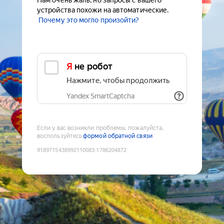
Нам очень жаль, но запросы с вашего
устройства похожи на автоматические.
Почему это могло произойти?
Я не робот
Нажмите, чтобы продолжить
Yandex SmartCaptcha
Если у вас возникли проблемы, пожалуйста,
воспользуйтесь
формой обратной связи
9189715438992110083
:
1786204872