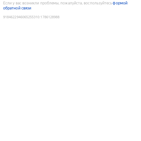
Если у вас возникли проблемы, пожалуйста, воспользуйтесь
формой
обратной связи
9184622946065255310
:
1786128988