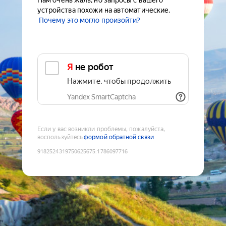
Нам очень жаль, но запросы с вашего
устройства похожи на автоматические.
Почему это могло произойти?
Я не робот
Нажмите, чтобы продолжить
Yandex SmartCaptcha
Если у вас возникли проблемы, пожалуйста,
воспользуйтесь
формой обратной связи
9182524319750625675
:
1786097716