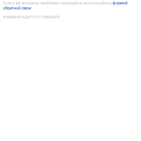
Если у вас возникли проблемы, пожалуйста, воспользуйтесь
формой
обратной связи
9194956451622071772
:
1786282970