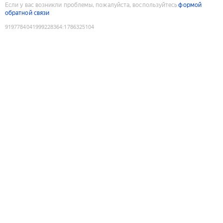
Если у вас возникли проблемы, пожалуйста, воспользуйтесь
формой
обратной связи
9197784041999228364
:
1786325104