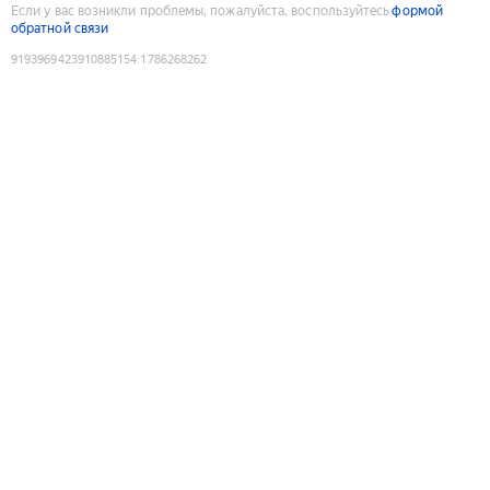
Если у вас возникли проблемы, пожалуйста, воспользуйтесь
формой
обратной связи
9193969423910885154
:
1786268262