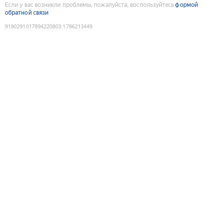
Если у вас возникли проблемы, пожалуйста, воспользуйтесь
формой
обратной связи
9190291017894220803
:
1786213449