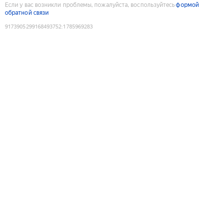
Если у вас возникли проблемы, пожалуйста, воспользуйтесь
формой
обратной связи
9173905299168493752
:
1785969283