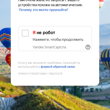
Нам очень жаль, но запросы с вашего
устройства похожи на автоматические.
Почему это могло произойти?
Я не робот
Нажмите, чтобы продолжить
Yandex SmartCaptcha
Если у вас возникли проблемы, пожалуйста,
воспользуйтесь
формой обратной связи
9190413719339710893
:
1786215278