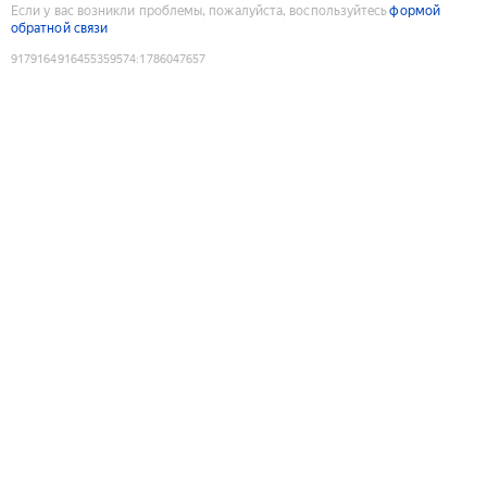
Если у вас возникли проблемы, пожалуйста, воспользуйтесь
формой
обратной связи
9179164916455359574
:
1786047657