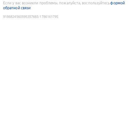
Если у вас возникли проблемы, пожалуйста, воспользуйтесь
формой
обратной связи
9186824560595357665
:
1786161795