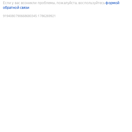
Если у вас возникли проблемы, пожалуйста, воспользуйтесь
формой
обратной связи
9194080790668680345
:
1786269921