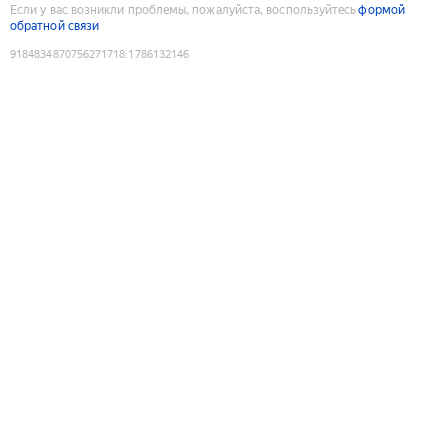
Если у вас возникли проблемы, пожалуйста, воспользуйтесь
формой
обратной связи
9184834870756271718
:
1786132146