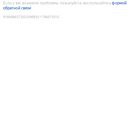
Если у вас возникли проблемы, пожалуйста, воспользуйтесь
формой
обратной связи
9180886572552098933
:
1786073312