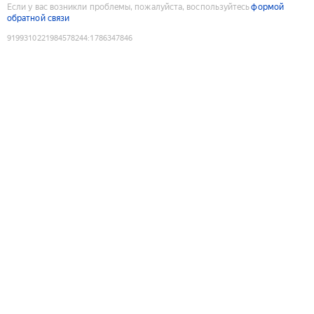
Если у вас возникли проблемы, пожалуйста, воспользуйтесь
формой
обратной связи
9199310221984578244
:
1786347846