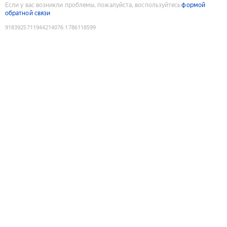
Если у вас возникли проблемы, пожалуйста, воспользуйтесь
формой
обратной связи
9183925711944214076
:
1786118599