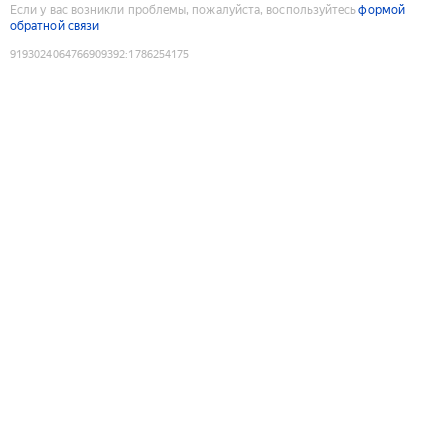
Если у вас возникли проблемы, пожалуйста, воспользуйтесь
формой
обратной связи
9193024064766909392
:
1786254175