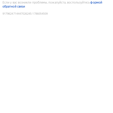
Если у вас возникли проблемы, пожалуйста, воспользуйтесь
формой
обратной связи
9179624714447026245
:
1786054509