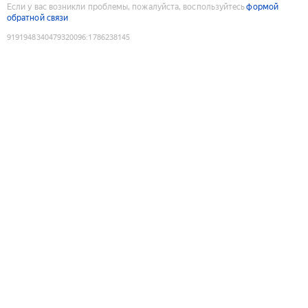
Если у вас возникли проблемы, пожалуйста, воспользуйтесь
формой
обратной связи
9191948340479320096
:
1786238145