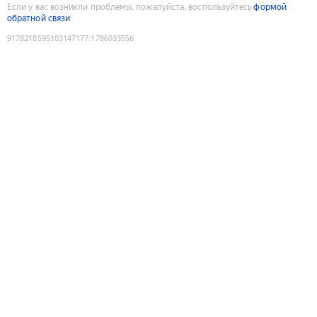
Если у вас возникли проблемы, пожалуйста, воспользуйтесь
формой
обратной связи
9178218595103147177
:
1786033556