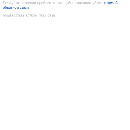
Если у вас возникли проблемы, пожалуйста, воспользуйтесь
формой
обратной связи
9190584276381527505
:
1786217819