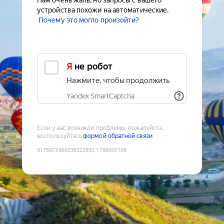
Нам очень жаль, но запросы с вашего
устройства похожи на автоматические.
Почему это могло произойти?
Я не робот
Нажмите, чтобы продолжить
Yandex SmartCaptcha
Если у вас возникли проблемы, пожалуйста,
воспользуйтесь
формой обратной связи
9175973960236322932
:
1786000108