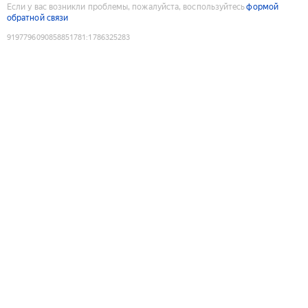
Если у вас возникли проблемы, пожалуйста, воспользуйтесь
формой
обратной связи
9197796090858851781
:
1786325283