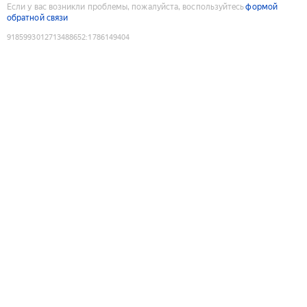
Если у вас возникли проблемы, пожалуйста, воспользуйтесь
формой
обратной связи
9185993012713488652
:
1786149404