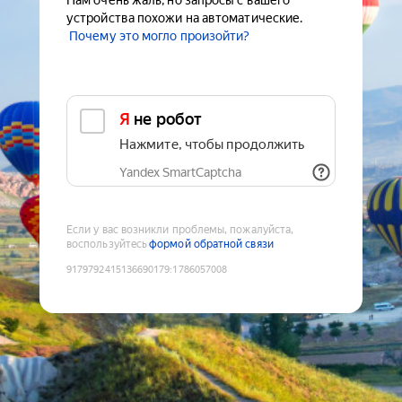
Нам очень жаль, но запросы с вашего
устройства похожи на автоматические.
Почему это могло произойти?
Я не робот
Нажмите, чтобы продолжить
Yandex SmartCaptcha
Если у вас возникли проблемы, пожалуйста,
воспользуйтесь
формой обратной связи
9179792415136690179
:
1786057008