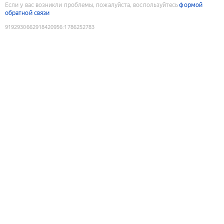
Если у вас возникли проблемы, пожалуйста, воспользуйтесь
формой
обратной связи
9192930662918420956
:
1786252783