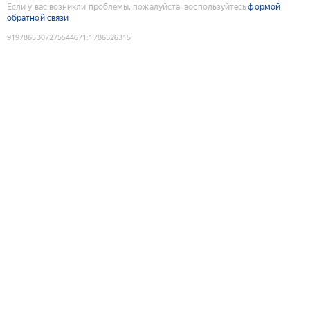
Если у вас возникли проблемы, пожалуйста, воспользуйтесь
формой
обратной связи
9197865307275544671
:
1786326315