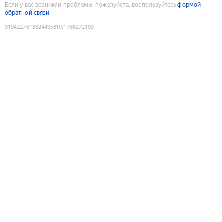
Если у вас возникли проблемы, пожалуйста, воспользуйтесь
формой
обратной связи
9194227618824495810
:
1786272109