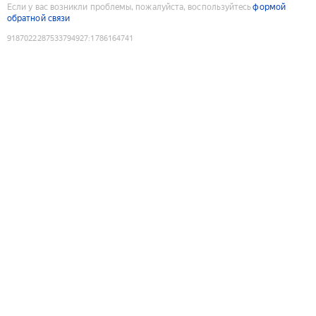
Если у вас возникли проблемы, пожалуйста, воспользуйтесь
формой
обратной связи
9187022287533794927
:
1786164741