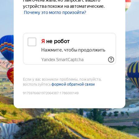
Нам очень жаль, но запросы с вашего
устройства похожи на автоматические.
Почему это могло произойти?
Я не робот
Нажмите, чтобы продолжить
Yandex SmartCaptcha
Если у вас возникли проблемы, пожалуйста,
воспользуйтесь
формой обратной связи
9175976661972064387
:
1786000149