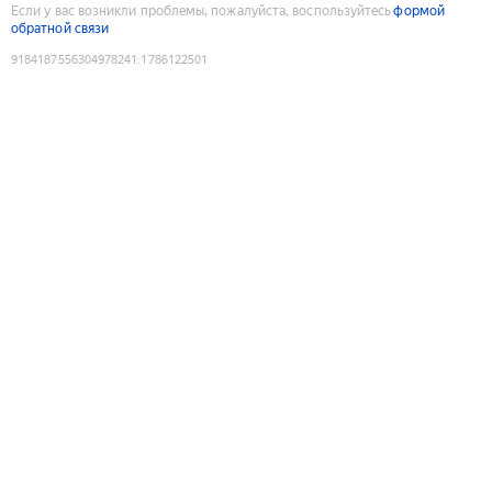
Если у вас возникли проблемы, пожалуйста, воспользуйтесь
формой
обратной связи
9184187556304978241
:
1786122501