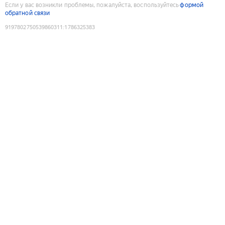
Если у вас возникли проблемы, пожалуйста, воспользуйтесь
формой
обратной связи
9197802750539860311
:
1786325383