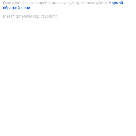
Если у вас возникли проблемы, пожалуйста, воспользуйтесь
формой
обратной связи
9199171201946092782
:
1786345774