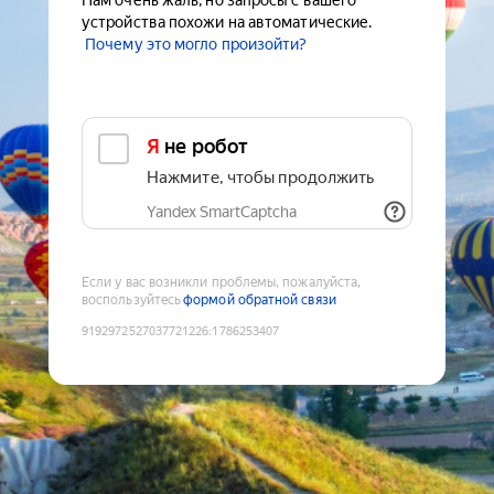
Нам очень жаль, но запросы с вашего
устройства похожи на автоматические.
Почему это могло произойти?
Я не робот
Нажмите, чтобы продолжить
Yandex SmartCaptcha
Если у вас возникли проблемы, пожалуйста,
воспользуйтесь
формой обратной связи
9192972527037721226
:
1786253407