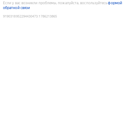
Если у вас возникли проблемы, пожалуйста, воспользуйтесь
формой
обратной связи
9190318952294430473
:
1786213865