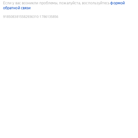
Если у вас возникли проблемы, пожалуйста, воспользуйтесь
формой
обратной связи
9185083815582936310
:
1786135856