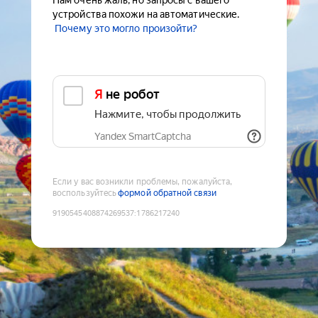
Нам очень жаль, но запросы с вашего
устройства похожи на автоматические.
Почему это могло произойти?
Я не робот
Нажмите, чтобы продолжить
Yandex SmartCaptcha
Если у вас возникли проблемы, пожалуйста,
воспользуйтесь
формой обратной связи
9190545408874269537
:
1786217240