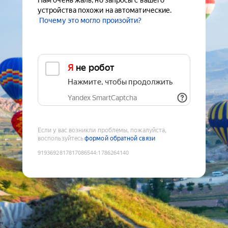
Нам очень жаль, но запросы с вашего
устройства похожи на автоматические.
Почему это могло произойти?
Я не робот
Нажмите, чтобы продолжить
Yandex SmartCaptcha
Если у вас возникли проблемы, пожалуйста,
воспользуйтесь
формой обратной связи
9193692817817086544
:
1786264140