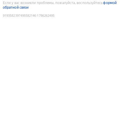
Если у вас возникли проблемы, пожалуйста, воспользуйтесь
формой
обратной связи
9193582397495582146
:
1786262495