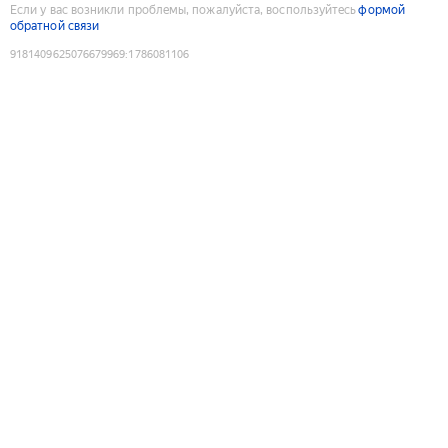
Если у вас возникли проблемы, пожалуйста, воспользуйтесь
формой
обратной связи
9181409625076679969
:
1786081106