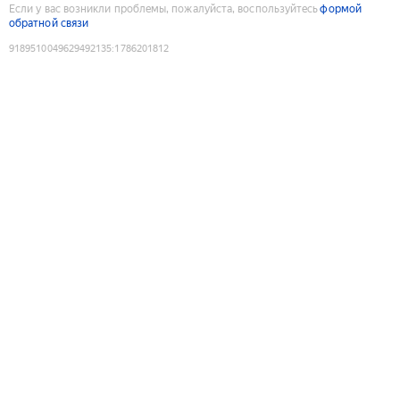
Если у вас возникли проблемы, пожалуйста, воспользуйтесь
формой
обратной связи
9189510049629492135
:
1786201812