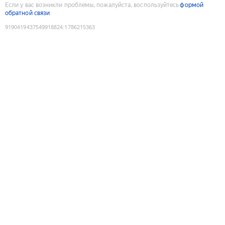
Если у вас возникли проблемы, пожалуйста, воспользуйтесь
формой
обратной связи
9190419437549918824
:
1786215363