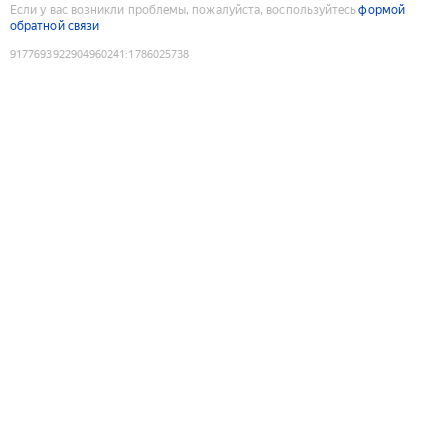
Если у вас возникли проблемы, пожалуйста, воспользуйтесь
формой
обратной связи
9177693922904960241
:
1786025738