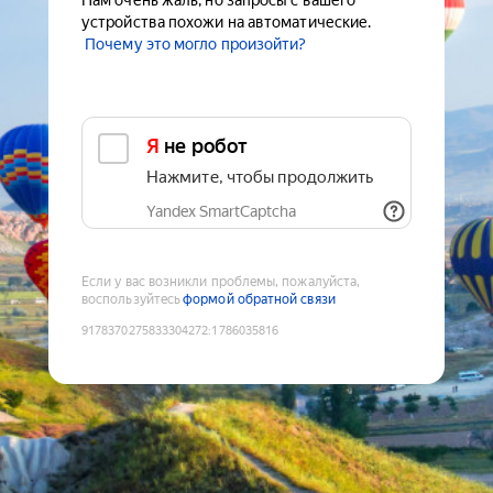
Нам очень жаль, но запросы с вашего
устройства похожи на автоматические.
Почему это могло произойти?
Я не робот
Нажмите, чтобы продолжить
Yandex SmartCaptcha
Если у вас возникли проблемы, пожалуйста,
воспользуйтесь
формой обратной связи
9178370275833304272
:
1786035816