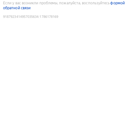
Если у вас возникли проблемы, пожалуйста, воспользуйтесь
формой
обратной связи
9187923414957035634
:
1786178169