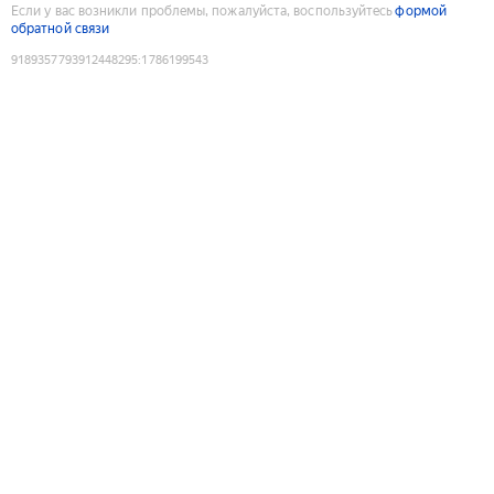
Если у вас возникли проблемы, пожалуйста, воспользуйтесь
формой
обратной связи
9189357793912448295
:
1786199543