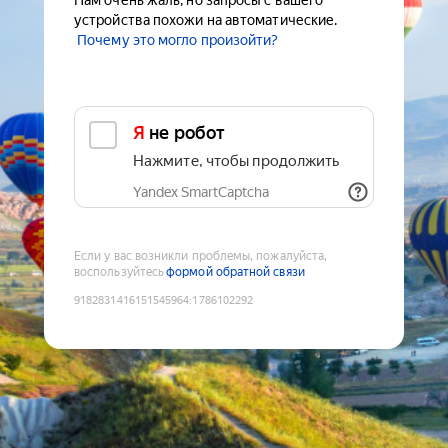
Нам очень жаль, но запросы с вашего
устройства похожи на автоматические.
Почему это могло произойти?
Я не робот
Нажмите, чтобы продолжить
Yandex SmartCaptcha
Если у вас возникли проблемы, пожалуйста,
воспользуйтесь
формой обратной связи
9182831416151545964
:
1786102292