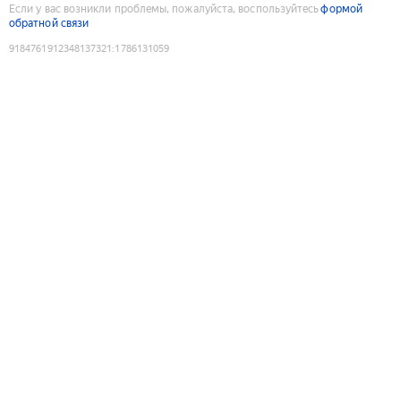
Если у вас возникли проблемы, пожалуйста, воспользуйтесь
формой
обратной связи
9184761912348137321
:
1786131059